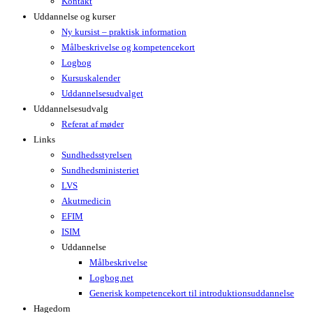
Kontakt
Uddannelse og kurser
Ny kursist – praktisk information
Målbeskrivelse og kompetencekort
Logbog
Kursuskalender
Uddannelsesudvalget
Uddannelsesudvalg
Referat af møder
Links
Sundhedsstyrelsen
Sundhedsministeriet
LVS
Akutmedicin
EFIM
ISIM
Uddannelse
Målbeskrivelse
Logbog.net
Generisk kompetencekort til introduktionsuddannelse
Hagedorn