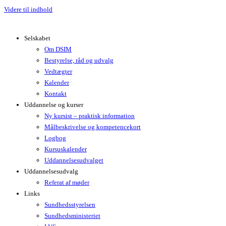
Videre til indhold
Selskabet
Om DSIM
Bestyrelse, råd og udvalg
Vedtægter
Kalender
Kontakt
Uddannelse og kurser
Ny kursist – praktisk information
Målbeskrivelse og kompetencekort
Logbog
Kursuskalender
Uddannelsesudvalget
Uddannelsesudvalg
Referat af møder
Links
Sundhedsstyrelsen
Sundhedsministeriet