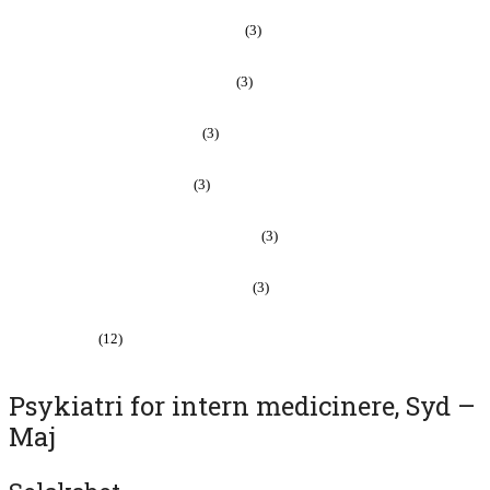
Psykiatri for intern medicinere – Efterår
(3)
Psykiatri for intern medicinere – Forår
(3)
Rationel farmakoterapi – Efterår
(3)
Rationel farmakoterapi – Forår
(3)
Rationel klinisk beslutningsteori – Efterår
(3)
Rationel klinisk beslutningsteori – Forår
(3)
Uncategorized
(12)
Psykiatri for intern medicinere, Syd –
Maj