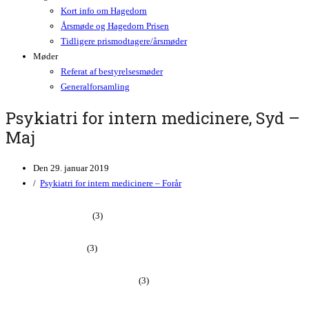
Kort info om Hagedorn
Årsmøde og Hagedorn Prisen
Tidligere prismodtagere/årsmøder
Møder
Referat af bestyrelsesmøder
Generalforsamling
Psykiatri for intern medicinere, Syd –
Maj
Den
29. januar 2019
/
Psykiatri for intern medicinere – Forår
Akut medicin – Efterår
(3)
Akut medicin – Forår
(3)
De 8 selskabers kursusdag – Efterår
(3)