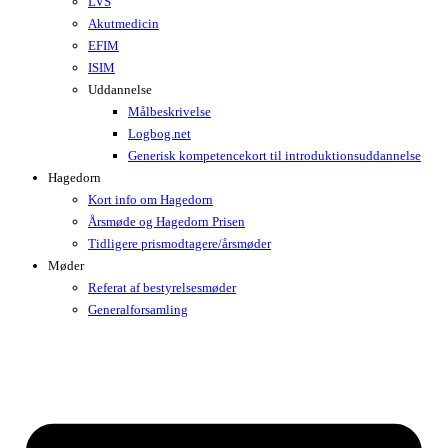
LVS
Akutmedicin
EFIM
ISIM
Uddannelse
Målbeskrivelse
Logbog.net
Generisk kompetencekort til introduktionsuddannelse
Hagedorn
Kort info om Hagedorn
Årsmøde og Hagedorn Prisen
Tidligere prismodtagere/årsmøder
Møder
Referat af bestyrelsesmøder
Generalforsamling