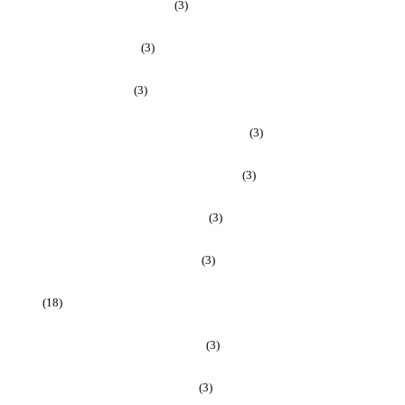
De 8 selskabers kursusdag – Forår
(3)
Den ældre patient – Efterår
(3)
Den ældre patient – Forår
(3)
Den terminale patient, palliativ medicin – Efterår
(3)
Den terminale patient, palliativ medicin – Forår
(3)
Neurologi for intern medicinere – Efterår
(3)
Neurologi for intern medicinere – Forår
(3)
Nyhed
(18)
Onkologi for intern medicinere – Efterår
(3)
Onkologi for intern medicinere – Forår
(3)