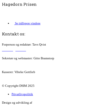
Hagedorn Prisen
Se tidligere vindere
Kontakt os:
Forperson og redaktør: Tavs Qvist
formand@dsim.dk
Sekretær og webmaster: Gitte Bramstorp
sekretaer@dsim.dk
Kasserer: Vibeke Gottlieb
kasserer@dsim.dk
© Copyright DSIM 2025
Privatlivspolitik
Design og udvikling af
Lægeweb