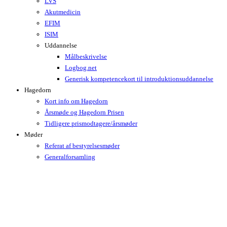
LVS
Akutmedicin
EFIM
ISIM
Uddannelse
Målbeskrivelse
Logbog.net
Generisk kompetencekort til introduktionsuddannelse
Hagedorn
Kort info om Hagedorn
Årsmøde og Hagedorn Prisen
Tidligere prismodtagere/årsmøder
Møder
Referat af bestyrelsesmøder
Generalforsamling