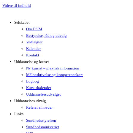
Videre til indhold
Selskabet
Om DSIM
Bestyrelse, råd og udvalg
Vedtægter
Kalender
Kontakt
Uddannelse og kurser
Ny kursist – praktisk information
Målbeskrivelse og kompetencekort
Logbog
Kursuskalender
Uddannelsesudvalget
Uddannelsesudvalg
Referat af møder
Links
Sundhedsstyrelsen
Sundhedsministeriet