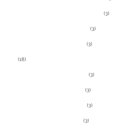
Den terminale patient, palliativ medicin – Forår
(3)
Neurologi for intern medicinere – Efterår
(3)
Neurologi for intern medicinere – Forår
(3)
Nyhed
(18)
Onkologi for intern medicinere – Efterår
(3)
Onkologi for intern medicinere – Forår
(3)
Psykiatri for intern medicinere – Efterår
(3)
Psykiatri for intern medicinere – Forår
(3)