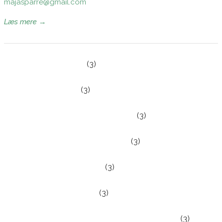
majasparre@gmail.com
Læs mere →
Akut medicin – Efterår
(3)
Akut medicin – Forår
(3)
De 8 selskabers kursusdag – Efterår
(3)
De 8 selskabers kursusdag – Forår
(3)
Den ældre patient – Efterår
(3)
Den ældre patient – Forår
(3)
Den terminale patient, palliativ medicin – Efterår
(3)