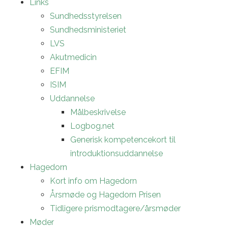
Links
Sundhedsstyrelsen
Sundhedsministeriet
LVS
Akutmedicin
EFIM
ISIM
Uddannelse
Målbeskrivelse
Logbog.net
Generisk kompetencekort til
introduktionsuddannelse
Hagedorn
Kort info om Hagedorn
Årsmøde og Hagedorn Prisen
Tidligere prismodtagere/årsmøder
Møder