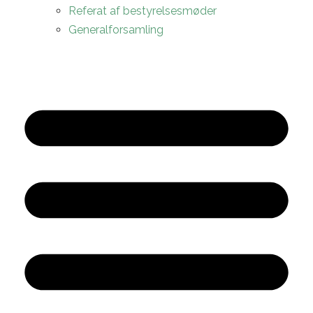
Referat af bestyrelsesmøder
Generalforsamling