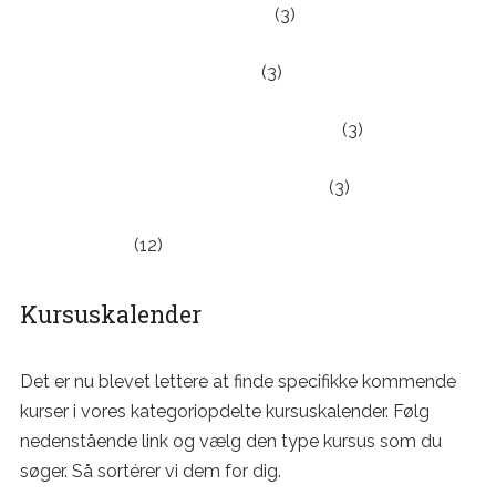
Rationel farmakoterapi – Efterår
(3)
Rationel farmakoterapi – Forår
(3)
Rationel klinisk beslutningsteori – Efterår
(3)
Rationel klinisk beslutningsteori – Forår
(3)
Uncategorized
(12)
Kursuskalender
Det er nu blevet lettere at finde specifikke kommende
kurser i vores kategoriopdelte kursuskalender. Følg
nedenstående link og vælg den type kursus som du
søger. Så sortérer vi dem for dig.