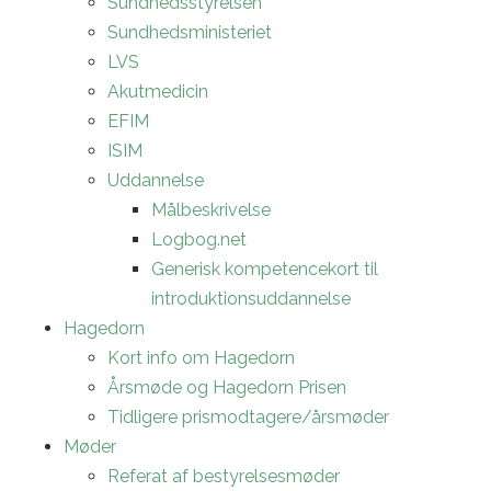
Sundhedsstyrelsen
Sundhedsministeriet
LVS
Akutmedicin
EFIM
ISIM
Uddannelse
Målbeskrivelse
Logbog.net
Generisk kompetencekort til
introduktionsuddannelse
Hagedorn
Kort info om Hagedorn
Årsmøde og Hagedorn Prisen
Tidligere prismodtagere/årsmøder
Møder
Referat af bestyrelsesmøder