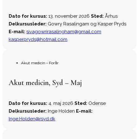
Dato for kursus:
13. november 2026
Sted:
Århus
Delkursusleder:
Gowry Rasalingam og Kasper Pryds
E-mail:
sivagowrirasalingham@gmail.com
kasperpryds@hotmail.com
Akut medicin – Forår
Akut medicin, Syd – Maj
Dato for kursus:
4. maj 2026
Sted:
Odense
Delkursusleder:
Inge Holden
E-mail:
Inge.Holden@rsyd.dk