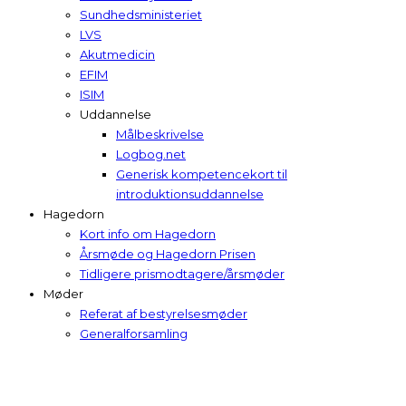
Sundhedsministeriet
LVS
Akutmedicin
EFIM
ISIM
Uddannelse
Målbeskrivelse
Logbog.net
Generisk kompetencekort til
introduktionsuddannelse
Hagedorn
Kort info om Hagedorn
Årsmøde og Hagedorn Prisen
Tidligere prismodtagere/årsmøder
Møder
Referat af bestyrelsesmøder
Generalforsamling