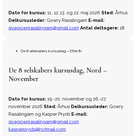
Dato for kursus:
11., 12.,13. og 22. maj 2026
Sted:
Århus
Delkursusleder:
Gowry Rasalingam
E-mail:
sivagowrirasalingam@gmail.com
Antal deltagere:
18
De 8 selskabers kursusdag – Efterår
De 8 selskabers kursusdag, Nord –
November
Dato for kursus:
19.-20. november og 26.-27.
november 2026
Sted:
Århus
Delkursusleder:
Gowry
Rasalingam og Kasper Pryds
E-mail:
sivagowrirasalingam@gmail.com
kasperpryds@hotmail.com