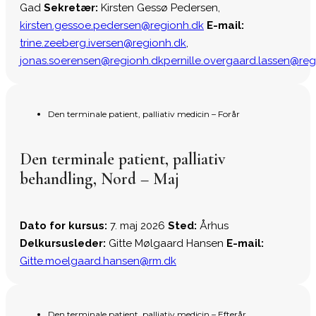
Gad
Sekretær:
Kirsten Gessø Pedersen,
kirsten.gessoe.pedersen@regionh.dk
E-mail:
trine.zeeberg.iversen@regionh.dk
,
jonas.soerensen@regionh.dk
pernille.overgaard.lassen@reg
Den terminale patient, palliativ medicin – Forår
Den terminale patient, palliativ
behandling, Nord – Maj
Dato for kursus:
7. maj 2026
Sted:
Århus
Delkursusleder:
Gitte Mølgaard Hansen
E-mail:
Gitte.moelgaard.hansen@rm.dk
Den terminale patient, palliativ medicin – Efterår