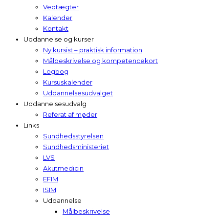
Vedtægter
Kalender
Kontakt
Uddannelse og kurser
Ny kursist – praktisk information
Målbeskrivelse og kompetencekort
Logbog
Kursuskalender
Uddannelsesudvalget
Uddannelsesudvalg
Referat af møder
Links
Sundhedsstyrelsen
Sundhedsministeriet
LVS
Akutmedicin
EFIM
ISIM
Uddannelse
Målbeskrivelse