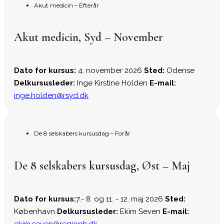
Akut medicin – Efterår
Akut medicin, Syd – November
Dato for kursus:
4. november 2026
Sted:
Odense
Delkursusleder:
Inge Kirstine Holden
E-mail:
inge.holden@rsyd.dk
De 8 selskabers kursusdag – Forår
De 8 selskabers kursusdag, Øst – Maj
Dato for kursus:
7.- 8. og 11. - 12. maj 2026
Sted:
København
Delkursusleder:
Ekim Seven
E-mail:
ekim.seven@regionh.dk