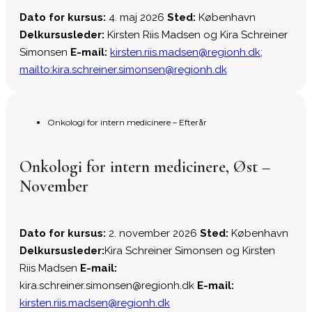
Dato for kursus:
4. maj 2026
Sted:
København
Delkursusleder:
Kirsten Riis Madsen og Kira Schreiner
Simonsen
E-mail:
kirsten.riis.madsen@regionh.dk;
mailto:kira.schreiner.simonsen@regionh.dk
Onkologi for intern medicinere – Efterår
Onkologi for intern medicinere, Øst –
November
Dato for kursus:
2. november 2026
Sted:
København
Delkursusleder:
Kira Schreiner Simonsen og Kirsten
Riis Madsen
E-mail:
kira.schreiner.simonsen@regionh.dk
E-mail:
kirsten.riis.madsen@regionh.dk