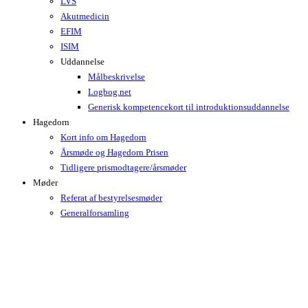
LVS
Akutmedicin
EFIM
ISIM
Uddannelse
Målbeskrivelse
Logbog.net
Generisk kompetencekort til introduktionsuddannelse
Hagedorn
Kort info om Hagedorn
Årsmøde og Hagedorn Prisen
Tidligere prismodtagere/årsmøder
Møder
Referat af bestyrelsesmøder
Generalforsamling