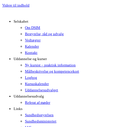
Videre til indhold
Selskabet
Om DSIM
Bestyrelse, råd og udvalg
Vedtægter
Kalender
Kontakt
Uddannelse og kurser
Ny kursist – praktisk information
Målbeskrivelse og kompetencekort
Logbog
Kursuskalender
Uddannelsesudvalget
Uddannelsesudvalg
Referat af møder
Links
Sundhedsstyrelsen
Sundhedsministeriet