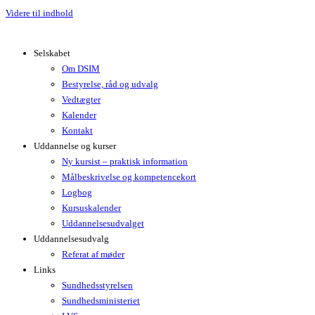
Videre til indhold
Selskabet
Om DSIM
Bestyrelse, råd og udvalg
Vedtægter
Kalender
Kontakt
Uddannelse og kurser
Ny kursist – praktisk information
Målbeskrivelse og kompetencekort
Logbog
Kursuskalender
Uddannelsesudvalget
Uddannelsesudvalg
Referat af møder
Links
Sundhedsstyrelsen
Sundhedsministeriet