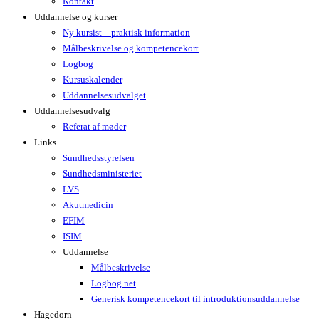
Kontakt
Uddannelse og kurser
Ny kursist – praktisk information
Målbeskrivelse og kompetencekort
Logbog
Kursuskalender
Uddannelsesudvalget
Uddannelsesudvalg
Referat af møder
Links
Sundhedsstyrelsen
Sundhedsministeriet
LVS
Akutmedicin
EFIM
ISIM
Uddannelse
Målbeskrivelse
Logbog.net
Generisk kompetencekort til introduktionsuddannelse
Hagedorn