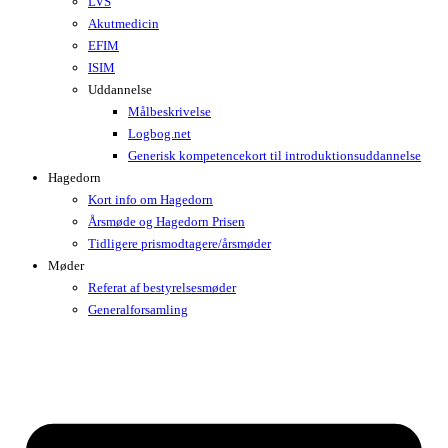
LVS
Akutmedicin
EFIM
ISIM
Uddannelse
Målbeskrivelse
Logbog.net
Generisk kompetencekort til introduktionsuddannelse
Hagedorn
Kort info om Hagedorn
Årsmøde og Hagedorn Prisen
Tidligere prismodtagere/årsmøder
Møder
Referat af bestyrelsesmøder
Generalforsamling